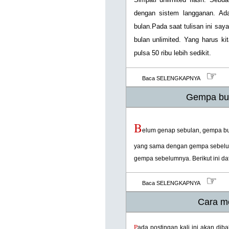
dengan sistem langganan. Ad
bulan.Pada saat tulisan ini sa
bulan unlimited. Yang harus ki
pulsa 50 ribu lebih sedikit.
☞
Baca SELENGKAPNYA
Gempa bum
B
elum genap sebulan, gempa bum
yang sama dengan gempa sebelumn
gempa sebelumnya. Berikut ini dat
☞
Baca SELENGKAPNYA
Cara m
P
ada postingan kali ini akan di