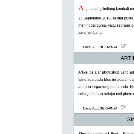
A
ngin puting beliung kembali me
25 September 2010, sekitar pukul
meninggal dunia, yaitu seorang 
yang tumbang.
☞
Baca SELENGKAPNYA
ARTI
Artikel belajar photoshop yang a
yang ada pada blog ini adalah dap
apapun tergantung pada anda. Na
sebagai bahan belajar edit phot
☞
Baca SELENGKAPNYA
SI
Simpati unlimited flash. Sebu