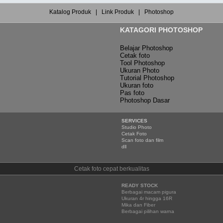
Katalog Produk
|
Link Produk
|
Photoshop
KATAGORI PHOTOSHOP
Belajar Photoshop
Cetak foto
Tool Photoshop
Ukuran Photo
Tutorial Photoshop
Ukuran foto
Pas foto
Photoshop Dasar
SERVICES
Studio Photo
Cetak Foto
Scan foto dan film
dll
Cetak foto cepat berkualitas
READY STOCK
Berbagai macam pigura
Ukuran 4r hingga 16R
Mika dan Fiber
Berbagai pilihan warna