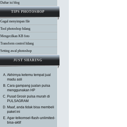
Daftar isi blog
TIPS PHOTOSHOP
Gagal menyimpan file
Tool photoshop hilang
Mengecilkan KB foto
Transform control hilang
Setting awal photoshop
JUST SHARING
Akhirnya ketemu tempat jual
madu asli
Cara gampang jualan pulsa
menggunakan HP
Pusat Grosir pulsa murah di
PULSAGRAM
Maaf, anda tidak bisa membeli
paket ini
Agar-telkomsel-flash-unlimited-
bisa-aktif