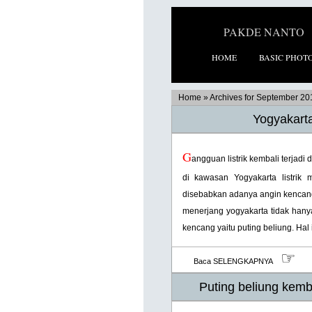
PAKDE NANTO
HOME
BASIC PHOT
Home
»
Archives for September 20
Yogyakart
G
angguan listrik kembali terjadi
di kawasan Yogyakarta listrik 
disebabkan adanya angin kencang
menerjang yogyakarta tidak hany
kencang yaitu puting beliung. Hal
☞
Baca SELENGKAPNYA
Puting beliung kem