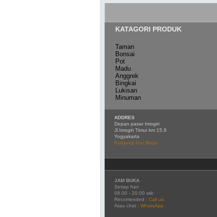
KATAGORI PRODUK
Taman
Bonsai
Pot
Madu
Anggrek
Bingkai
Lukisan
Minuman
ADDRES
Depan pasar Imogiri
Jl.Imogiri Timur km 15,8
Yogyakarta
Kunjungi Our Maps
JAM BUKA
Setiap hari
08.00 - 20.00 wib
Recomended :
Call us
Atau chat :
WhatsApp