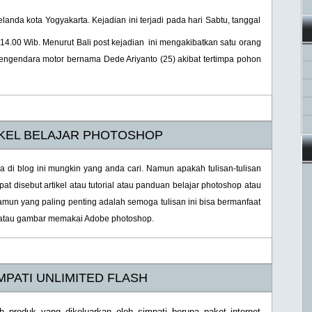
landa kota Yogyakarta. Kejadian ini terjadi pada hari Sabtu, tanggal
 14.00 Wib. Menurut
Bali post
kejadian ini mengakibatkan satu orang
pengendara motor bernama Dede Ariyanto (25) akibat tertimpa pohon
KEL BELAJAR PHOTOSHOP
da di blog ini mungkin yang anda cari. Namun apakah tulisan-tulisan
at disebut artikel atau tutorial atau panduan belajar photoshop atau
mun yang paling penting adalah semoga tulisan ini bisa bermanfaat
o atau gambar memakai Adobe photoshop.
MPATI UNLIMITED FLASH
ah produk yang dikeluarkan oleh simpati berupa paket internet