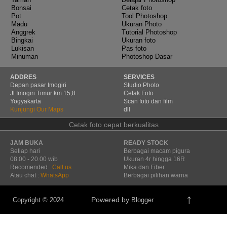
Bonsai
Cetak foto
Pot
Tool Photoshop
Madu
Ukuran Photo
Anggrek
Tutorial Photoshop
Bingkai
Ukuran foto
Lukisan
Pas foto
Minuman
Photoshop Dasar
ADDRES
SERVICES
Depan pasar Imogiri
Studio Photo
Jl.Imogiri Timur km 15,8
Cetak Foto
Yogyakarta
Scan foto dan film
Kunjungi Our Maps
dll
Cetak foto cepat berkualitas
JAM BUKA
READY STOCK
Setiap hari
Berbagai macam pigura
08.00 - 20.00 wib
Ukuran 4r hingga 16R
Recomended :
Call us
Mika dan Fiber
Atau chat :
WhatsApp
Berbagai pilihan warna
↑
Powered by
Copyright © 2024
Blogger