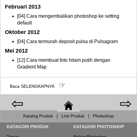
Februari
2013
[04]
Cara mengembalikan photoshop ke setting
default
Oktober 2012
[04]
Cara termurah deposit pulsa di Pulsagram
Mei
2012
[12]
Cara membuat foto hitam putih dengan
Gradient Map
☞
Baca SELENGKAPNYA
⇦
⇨
Katalog Produk
|
Link Produk
|
Photoshop
KATAGORI PRODUK
KATAGORI PHOTOSHOP
Taman
Belajar Photoshop