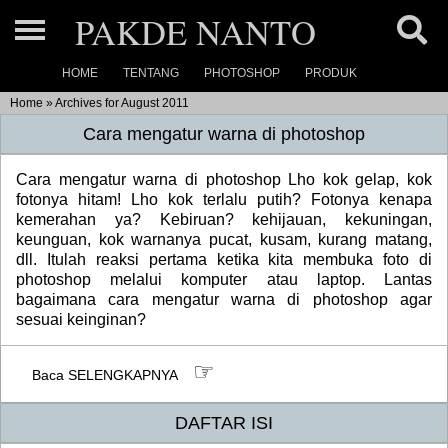
PAKDE NANTO
HOME
TENTANG
PHOTOSHOP
PRODUK
Home
Home
»
Archives for August 2011
About
Cara mengatur warna di photoshop
Photoshop
Cara mengatur warna di photoshop Lho kok gelap, kok
fotonya hitam! Lho kok terlalu putih? Fotonya kenapa
Ukuran Photo »
kemerahan ya? Kebiruan? kehijauan, kekuningan,
Product Link
keunguan, kok warnanya pucat, kusam, kurang matang,
Link
Photoshop dasar
dll. Itulah reaksi pertama ketika kita membuka foto di
Product (1)
Product Catalog
photoshop melalui komputer atau laptop. Lantas
Link
Photoshop basic »
Product (2)
bagaimana cara mengatur warna di photoshop agar
Our Maps
sesuai keinginan?
Link
Product (3)
Link
Contact
☞
Baca SELENGKAPNYA
Link
DAFTAR ISI