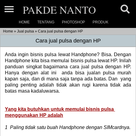
PAKDE NANTO
HOME
TENTANG
PHOTOSHOP
PRODUK
Home
Home
»
Jual pulsa
»
Cara jual pulsa dengan HP
About
Cara jual pulsa dengan HP
Photoshop
Anda ingin bisnis pulsa lewat Handphone? Bisa. Dengan
Handphone kita bisa memulai bisnis pulsa lewat HP. Inilah
Ukuran Photo »
panduan singkat bagaimana cara jual pulsa dengan HP.
Product Link
Hanya dengan alat ini anda bisa jualan pulsa murah
Link
Photoshop dasar
kapan saja, dan di mana saja tanpa ada batas. Dan yang
Product (1)
Product Catalog
paling penting adalah tidak akan rugi karena tidak ada
Link
Photoshop basic »
Product (2)
batas masa kadaluwarsa.
Our Maps
Link
Product (3)
Yang kita butuhkan untuk memulai bisnis pulsa
Link
Contact
menggunakan HP adalah
Link
1 Paling tidak satu buah Handphone dengan SIMcardnya.