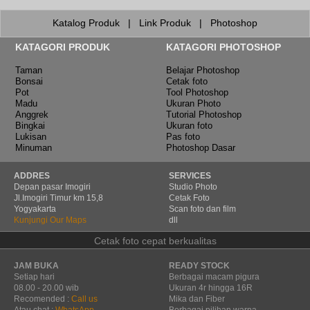
Katalog Produk
|
Link Produk
|
Photoshop
KATAGORI PRODUK
KATAGORI PHOTOSHOP
Taman
Belajar Photoshop
Bonsai
Cetak foto
Pot
Tool Photoshop
Madu
Ukuran Photo
Anggrek
Tutorial Photoshop
Bingkai
Ukuran foto
Lukisan
Pas foto
Minuman
Photoshop Dasar
ADDRES
SERVICES
Depan pasar Imogiri
Studio Photo
Jl.Imogiri Timur km 15,8
Cetak Foto
Yogyakarta
Scan foto dan film
Kunjungi Our Maps
dll
Cetak foto cepat berkualitas
JAM BUKA
READY STOCK
Setiap hari
Berbagai macam pigura
08.00 - 20.00 wib
Ukuran 4r hingga 16R
Recomended :
Call us
Mika dan Fiber
Atau chat :
WhatsApp
Berbagai pilihan warna