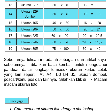
13
Ukuran 12R
30 x 40
12 x 15
Ukuran 12R
14
30 x 45
12 x 18
Jumbo
15
Ukuran 16R
40 x 50
16 x 20
16
Ukuran 20R
50 x 60
20 x 24
17
Ukuran 22R
60 x 90
20 x 29,5
18
Ukuran 24R
60 x 90
24 x 31,5
19
Ukuran 30R
75 x 100
30 x 40
Sebenarnya tulisan ini adalah sebagian dari artikel saya
sebelumnya. Silahkan baca kembali untuk mengetahui
panduan daftar lengkap termasuk ukuran kertas cetak
yang lain seperti A3 A4 B3 B4 B5, ukuran dompet,
poscart/kartu pos
dan lainnya. Silahkan klik di =>
Macam
macam ukuran foto
Baca juga
Cara membuat ukuran foto dengan photoshop