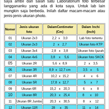
saya ambil dari salah satu Laboratorium foto terbesar
langgananku yang ada di kota saya
.
Untuk lab lain
mungkin saja berbeda. Inilah daftar macam-macam atau
jenis-jenis ukuran photo.
Jenis ukuran
DalamCentimeter
Dalam Inchi
Nomer
foto
(Cm)
(Inch)
01
Ukuran 2x3
2,2 x 3,0
Lab foto tertentu
02
Ukuran 2x3
2 x 2,7
Ukuran foto KTP
03
Ukuran 3x4
2,8 x 3,8
Ukuran foto Ijazah
04
Ukuran 4x6
3,8 x 5,6
Ukuran foto SKCK
05
Ukuran 2R
5,6 x 8,9
2 x 3,5
06
Ukuran 3R
8,9 x 12,7 cm
3,5 x 5
07
Ukuran 4R
10,2 x 15,2
4 x 6
08
Ukuran 5R
17,8 x 12,7
5 x 7
09
Ukuran 6R
15,2 x 20,3
6 x 8
10
Ukuran 8R
20,3 x 25,4
8 x 10
11
Ukuran 8R Jumbo
20,3 x 30,5
8 x 12
12
Ukuran 11R
28 x 35
11 x 14