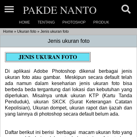
PAKDE NANTO
HOME
TENTANG
PHOTOSHOP
PRODUK
Home
Home
»
Ukuran foto
»
Jenis ukuran foto
About
Jenis ukuran foto
Photoshop
JENIS UKURAN FOTO
Ukuran Photo »
Product Link
Di aplikasi Adobe Photoshop dikenal berbagai jenis
Link
Photoshop dasar
ukuran foto atau gambar. Meskipun secara default telah
Product (1)
Product Catalog
ada namun dalam keseharian jenis ukuran foto bisa
Link
Photoshop basic »
berbeda beda tergantung dari lokasi dan kebutuhan yang
Product (2)
diperlukan. Misalnya untuk ukuran KTP (Kartu Tanda
Our Maps
Link
Penduduk), ukuran SKCK (Surat Keterangan Catatan
Product (3)
Kepolisian), Ukuran dompet, ukuran rapot dan ijazah dan
Link
Contact
yang lainnya di photoshop secara default belum ada.
Link
Daftar berikut ini berisi berbagai macam ukuran foto yang