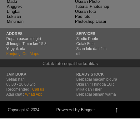
Madu
Ukuran Photo
Anggrek
Tutorial Photoshop
Bingkai
Ukuran foto
Lukisan
Pas foto
Minuman
Photoshop Dasar
ADDRES
SERVICES
Depan pasar Imogiri
Studio Photo
Jl.Imogiri Timur km 15,8
Cetak Foto
Yogyakarta
Scan foto dan film
Kunjungi Our Maps
dll
Cetak foto cepat berkualitas
JAM BUKA
READY STOCK
Setiap hari
Berbagai macam pigura
08.00 - 20.00 wib
Ukuran 4r hingga 16R
Recomended :
Call us
Mika dan Fiber
Atau chat :
WhatsApp
Berbagai pilihan warna
↑
Powered by
Copyright © 2024
Blogger