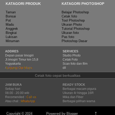
KATAGORI PRODUK
KATAGORI PHOTOSHOP
Taman
Belajar Photoshop
Bonsai
Cetak foto
Pot
Tool Photoshop
Madu
Ukuran Photo
Anggrek
Tutorial Photoshop
Bingkai
Ukuran foto
Lukisan
Pas foto
Minuman
Photoshop Dasar
ADDRES
SERVICES
Depan pasar Imogiri
Studio Photo
Jl.Imogiri Timur km 15,8
Cetak Foto
Yogyakarta
Scan foto dan film
Kunjungi Our Maps
dll
Cetak foto cepat berkualitas
JAM BUKA
READY STOCK
Setiap hari
Berbagai macam pigura
08.00 - 20.00 wib
Ukuran 4r hingga 16R
Recomended :
Call us
Mika dan Fiber
Atau chat :
WhatsApp
Berbagai pilihan warna
↑
Powered by
Copyright © 2024
Blogger