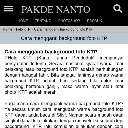
PAKDE NANTO
HOME
TENTANG
PHOTOSHOP
PRODUK
Home
Home
»
Foto KTP
»
Cara mengganti background foto KTP
About
Cara mengganti background foto KTP
Photoshop
Cara mengganti background foto KTP
PHoto KTP (Kartu Tanda Penduduk) mempunyai
Ukuran Photo »
Product Link
persyaratan tertentu
. Secara nasional syarat warna latar
belakang atau bacground foto KTP adalah berhubungan
Link
Photoshop dasar
Product (1)
dengan tanggal lahir. Bila tanggal lahirnya genap warna
Product Catalog
bacground KTP adalah biru sedang bila color latar
Link
Photoshop basic »
Product (2)
belakang bertahun ganjil, maka warna layar atau latar
Our Maps
photo KTP adalah merah.
Link
Product (3)
Link
Bagaimana
cara mengganti warna bacground foto KTP
?
Contact
Ya secara umum cara mengubah warna bacground foto
Link
KTP dapat anda baca di
SINI
. Namun scara mudah daan
singkat dapat kita lakukan dengan menyeleksi seluruh tepi
bacgground KTP, lalu kemudian dilakukan dengan cara