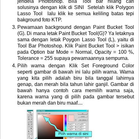
jendela Photoshop. Bila Tool bar hilang cari
solusinya dengan klik
di SINI
Setelah klik Polygon
Lasso Tool lalu klik ke semua keliling batas tepi
bakground foto KTP.
Pewarnaan background dengan Paint Bucket Tool
(G). Di mana letak Paint Bucket Tool(G)? Ya letaknya
sama dengan letak Poygon Lasso Tool (L), yaitu di
Tool Bar Photoshop. Klik Paint Bucket Tool > isikan
pada Option bar Mode = Normal, Opacity = 100 %,
Tolerance = 255 supaya pewarnaannya sempurna.
Pilih warna dengan Klik Set Foreground Color
seperti gambar di bawah ini lalu pilih warna. Warna
yang kita pilih adalah biru bila tanggal lahirnya
genap, dan merah bila tahun lahir ganjil. Gambar di
bawah hanya contoh cara memilih warna saja,
karena warna yang di pilih pada gambar tersebut
bukan merah dan biru maaf....